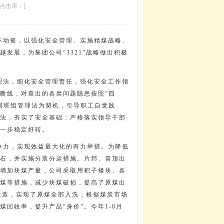
44 点击率：
]
不动摇，以强化安全管理、实施精煤战略、
发展，为集团公司“3321”战略做出积极
理法，细化安全管理责任，强化安全工作领
断线，对查出的各类问题隐患按照“四
周班组管理法为契机，引导职工自觉践
理法，夯实了安全基础；严格落实领导干部
一步稳定好转。
争力，实现效益最大化的有力举措。为降低
石，并实施分装分运措施。片邦、冒顶出
增加块煤产量，公司采取用耙子搂块、各
煤等措施，减少块煤破损，提高了原煤出
改造，实现了原煤全部入洗；根据煤炭市场
回收率，提升产品“身价”。今年1-8月