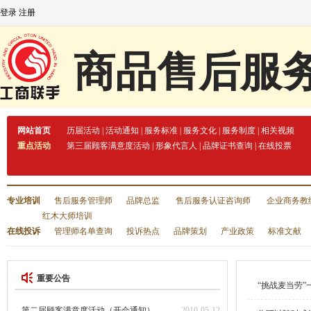
登录
注册
商品售后服
网站首页
历届活动
|
活动通知
|
服务标准
|
服务文化
|
服务制度
|
相关视频
重点活动
第三届顾客满意度活动
|
形象代言人
|
品牌证书查询
|
在线投票
专业培训
售后服务管理师
品牌总监
售后服务认证咨询师
企业商务教
红木大师培训
在线投诉
管理师名单查询
投诉热点
品牌策划
产业政策
标准文献
重要公告
“挑战麦当劳”
第二届顾客满意度活动（开会通知）
2010-05-12