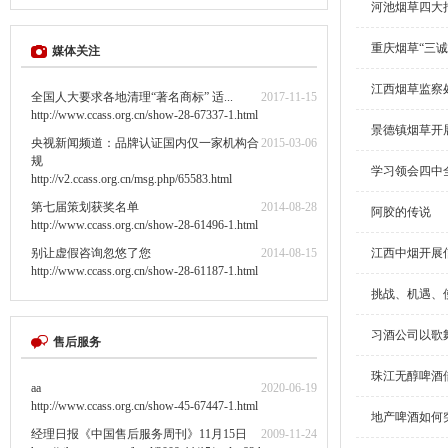
河池烟草四大
重庆烟草“三
媒体关注
江西烟草监察
全国人大要求各地清理“著名商标” 适...
2017-11-15
http://www.ccass.org.cn/show-28-67337-1.html
景德镇烟草开
央视新闻频道：品牌认证国内仅一家机构合
2015-03-06
规
学习领会四中全
http://v2.ccass.org.cn/msg.php/65583.html
第七届策划获奖名单
2014-08-28
阿胶的传说
http://www.ccass.org.cn/show-28-61496-1.html
别让虚假咨询忽悠了您
2014-08-15
江西中烟开展
http://www.ccass.org.cn/show-28-61187-1.html
挑战、机遇、
习酒公司以歌
售后服务
珠江无醇啤酒
aa
2020-06-19
http://www.ccass.org.cn/show-45-67447-1.html
地产啤酒如何
经理日报《中国售后服务周刊》11月15日
2009-11-24