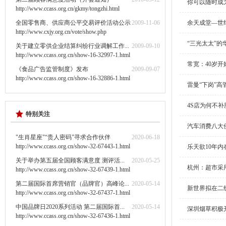
你可以随时成
http://www.ccass.org.cn/gkmy/tongzhi.html
全国零售商、供应商公平交易评价活动公示
2009-11-06
余天成堂—世
http://www.cxjy.org.cn/vote/show.php
“三光太太”的
关于建立零供企业结算纠纷行业调解工作...
2009-09-10
http://www.ccass.org.cn/show-16-32997-1.html
常宽：40岁开
《食品广告监管制度》发布
2009-09-07
http://www.ccass.org.cn/show-16-32886-1.html
雷曼“下岗”高
4S店为何不补
特别关注
汽车消费八大
"生肖星座"“贵人密码”寻求合作伙伴
2020-06-18
http://www.ccass.org.cn/show-32-67443-1.html
乐天欲10年内
关于举办第五届全国顾客满意度 测评活...
2020-05-25
杭州：超市采
http://www.ccass.org.cn/show-32-67439-1.html
第二届国际首席营销官（品牌官）高峰论...
2020-05-14
新世界拟在二
http://www.ccass.org.cn/show-32-67437-1.html
中国品牌日2020系列活动 第二届国际首...
2020-05-14
深圳烟草积极开
http://www.ccass.org.cn/show-32-67436-1.html