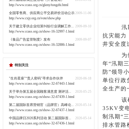
http://www.ccass.org.cn/gkmy/tongzhi.html
全国零售商、供应商公平交易评价活动公示
2009-11-06
http://www.cxjy.org.cn/vote/show.php
关于建立零供企业结算纠纷行业调解工作...
2009-09-10
汛期临
http://www.ccass.org.cn/show-16-32997-1.html
抗灾能力
《食品广告监管制度》发布
2009-09-07
井安全度
http://www.ccass.org.cn/show-16-32886-1.html
为做好
年“汛期
特别关注
防”领导
"生肖星座"“贵人密码”寻求合作伙伴
2020-06-18
单位行政
http://www.ccass.org.cn/show-32-67443-1.html
全生产的
关于举办第五届全国顾客满意度 测评活...
2020-05-25
http://www.ccass.org.cn/show-32-67439-1.html
该矿机
第二届国际首席营销官（品牌官）高峰论...
2020-05-14
35KV
http://www.ccass.org.cn/show-32-67437-1.html
制汛期“
中国品牌日2020系列活动 第二届国际首...
2020-05-14
http://www.ccass.org.cn/show-32-67436-1.html
排水管路