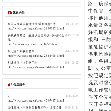
路，确保
中保管、
媒体关注
挪作他用
全国人大要求各地清理“著名商标” 适...
2017-11-15
水量及各
http://www.ccass.org.cn/show-28-67337-1.html
好汛期矿
央视新闻频道：品牌认证国内仅一家机构合
2015-03-06
报和“三
规
http://v2.ccass.org.cn/msg.php/65583.html
抢险提供
第七届策划获奖名单
2014-08-28
供电抢险
http://www.ccass.org.cn/show-28-61496-1.html
组，各组
别让虚假咨询忽悠了您
2014-08-15
http://www.ccass.org.cn/show-28-61187-1.html
防”办公
按照规定
况及时督
售后服务
电工作管
aa
2020-06-19
件齐全完
http://www.ccass.org.cn/show-45-67447-1.html
压开关柜
经理日报《中国售后服务周刊》11月15日
2009-11-24