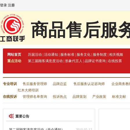
登录
注册
商品售后服
网站首页
历届活动
|
活动通知
|
服务标准
|
服务文化
|
服务制度
|
相关视频
重点活动
第三届顾客满意度活动
|
形象代言人
|
品牌证书查询
|
在线投票
专业培训
售后服务管理师
品牌总监
售后服务认证咨询师
企业商务教
红木大师培训
在线投诉
管理师名单查询
投诉热点
品牌策划
产业政策
标准文献
重要公告
第二届顾客满意度活动（开会通知）
2010-05-12